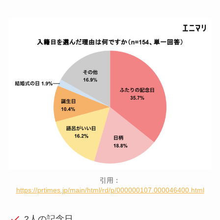
引用：
https://prtimes.jp/main/html/rd/p/000000107.000046400.html
2人の記念日