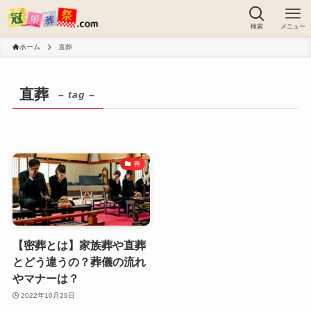
検索
メニュー
ホーム
直葬
直葬
– tag –
葬
【密葬とは】家族葬や直葬
とどう違うの？葬儀の流れ
やマナーは？
2022年10月29日