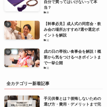
自分で買ってはいけないって本
当？
葬
【幹事必見】成人式の同窓会・飲
み会の場所おすすめ7選や選定ポ
イントを解説
冠
戌の日の帯祝い食事会を解説！概
要から気をつけるべきポイントま
で一挙公開
冠
全カテゴリー新着記事
手元供養とは？後悔しないための
選び方・費用・デメリットまで完