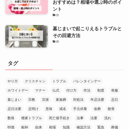
おすすめは？相場や選ぶ時のポイ
ント
祭
墓じまいで起こりえるトラブルと
その回避方法
葬
タグ
やり方
クリスチャン
トラブル
バレンタインデー
ホワイトデー
マナー
仏式
付け方
作法
制度
喪服
墓じまい
宗教
宗派
家族葬
対処法
年忌法要
忌日
忌日法要
忌明け
意味
戒名
手元供養
改葬
散骨
数珠
檀家トラブル
死亡後手続き
法事
法要
流れ
特徴
献杯
由来
相場
知識
確認方法
緊急
葬儀