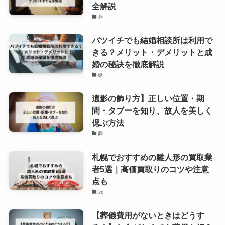
全解説
葬
バツイチでも結婚相談所は利用で
きる？メリット・デメリットと成
婚の秘訣を徹底解説
婚
遺影の飾り方】正しい位置・期
間・タブーを知り、故人を美しく
偲ぶ方法
葬
札幌でおすすめの雛人形の買取業
者5選｜高価買取りのコツや注意
点も
冠
【葬儀費用がないときはどうす