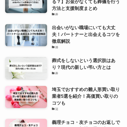
る？】お金がなくても葬儀を行う
方法と支援制度まとめ
葬
出会いがない職場にいても大丈
夫！パートナーと出会えるコツを
徹底解説
婚
葬式をしないという選択肢はあ
り？現代の新しい弔い方とは
葬
埼玉でおすすめの雛人形買い取り
業者5選を紹介！高価買い取りの
コツも
冠
義理チョコ・友チョコのお返しで