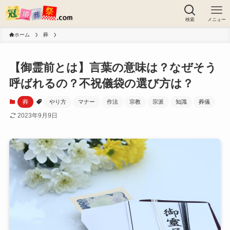
検索
メニュー
ホーム
葬
【御霊前とは】言葉の意味は？なぜそう
呼ばれるの？不祝儀袋の選び方は？
葬
やり方
マナー
作法
宗教
宗派
知識
葬儀
2023年9月9日