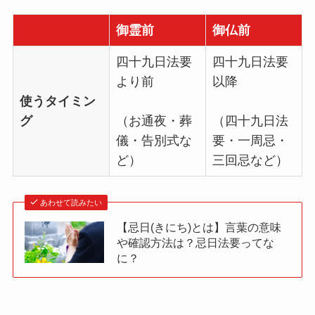
御霊前
御仏前
四十九日法要
四十九日法要
より前
以降
使うタイミン
グ
（お通夜・葬
（四十九日法
儀・告別式な
要・一周忌・
ど）
三回忌など）
あわせて読みたい
【忌日(きにち)とは】言葉の意味
や確認方法は？忌日法要ってな
に？