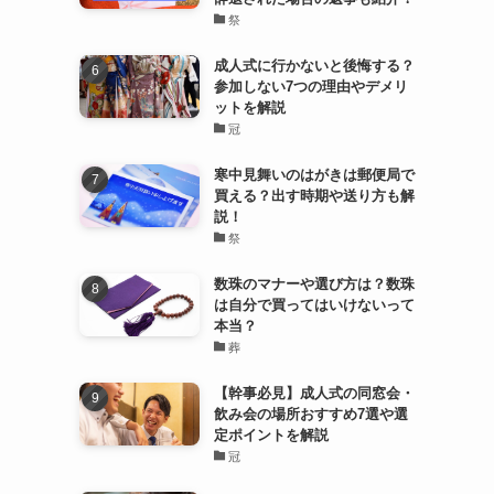
祭
成人式に行かないと後悔する？
参加しない7つの理由やデメリ
ットを解説
冠
寒中見舞いのはがきは郵便局で
買える？出す時期や送り方も解
説！
祭
数珠のマナーや選び方は？数珠
は自分で買ってはいけないって
本当？
葬
【幹事必見】成人式の同窓会・
飲み会の場所おすすめ7選や選
定ポイントを解説
冠