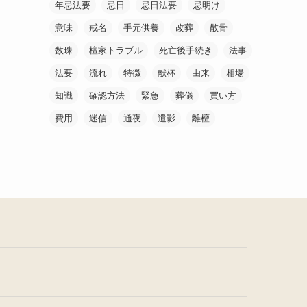
年忌法要
忌日
忌日法要
忌明け
意味
戒名
手元供養
改葬
散骨
数珠
檀家トラブル
死亡後手続き
法事
法要
流れ
特徴
献杯
由来
相場
知識
確認方法
緊急
葬儀
買い方
費用
迷信
通夜
遺影
離檀