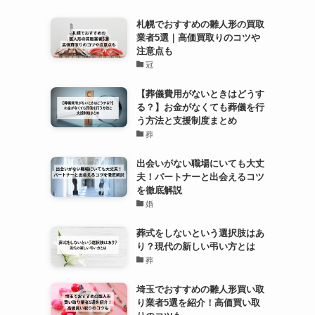
札幌でおすすめの雛人形の買取
業者5選｜高価買取りのコツや
注意点も
冠
【葬儀費用がないときはどうす
る？】お金がなくても葬儀を行
う方法と支援制度まとめ
葬
出会いがない職場にいても大丈
夫！パートナーと出会えるコツ
を徹底解説
婚
葬式をしないという選択肢はあ
り？現代の新しい弔い方とは
葬
埼玉でおすすめの雛人形買い取
り業者5選を紹介！高価買い取