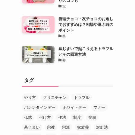
りのコツも
冠
義理チョコ・友チョコのお返し
でおすすめは？相場や選ぶ時の
ポイント
祭
墓じまいで起こりえるトラブル
とその回避方法
葬
タグ
やり方
クリスチャン
トラブル
バレンタインデー
ホワイトデー
マナー
仏式
付け方
作法
制度
喪服
墓じまい
宗教
宗派
家族葬
対処法