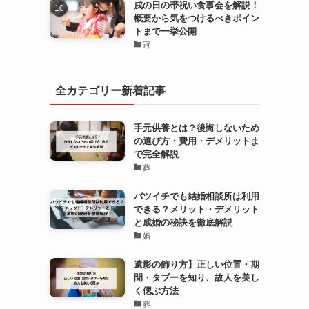
戌の日の帯祝い食事会を解説！
概要から気をつけるべきポイン
トまで一挙公開
冠
全カテゴリー新着記事
手元供養とは？後悔しないため
の選び方・費用・デメリットま
で完全解説
葬
バツイチでも結婚相談所は利用
できる？メリット・デメリット
と成婚の秘訣を徹底解説
婚
遺影の飾り方】正しい位置・期
間・タブーを知り、故人を美し
く偲ぶ方法
葬