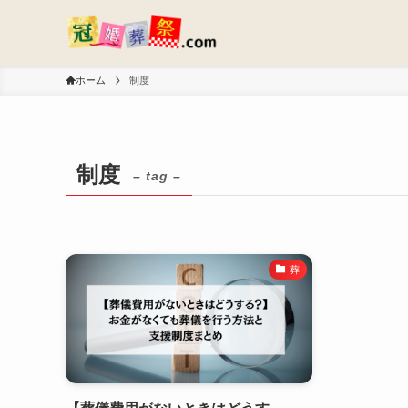
ホーム
制度
制度
– tag –
葬