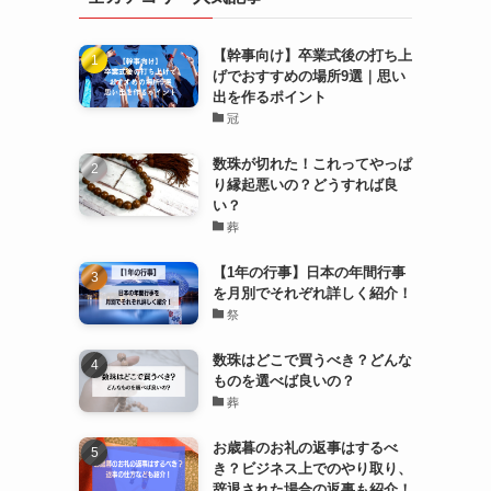
【幹事向け】卒業式後の打ち上
げでおすすめの場所9選｜思い
出を作るポイント
冠
数珠が切れた！これってやっぱ
り縁起悪いの？どうすれば良
い？
葬
【1年の行事】日本の年間行事
を月別でそれぞれ詳しく紹介！
祭
数珠はどこで買うべき？どんな
ものを選べば良いの？
葬
お歳暮のお礼の返事はするべ
き？ビジネス上でのやり取り、
辞退された場合の返事も紹介！